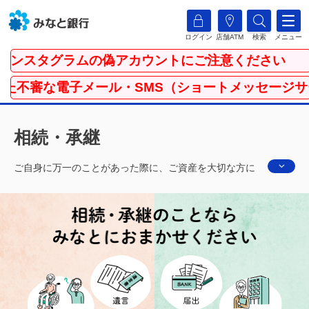
ログイン
店舗ATM
検索
メニュー
ンスタグラムの偽アカウントにご注意ください
審な電子メール・SMS（ショートメッセージサービ
相続・承継
ご自身に万一のことがあった際に、ご資産を大切な方に
引継ぐ準備はできていますか？一生をかけて築き上げた
財産は、やがては大切な方に相続という形で承継されま
す。みなとでは、お客さまの大切な資産を円満に引継ぐ
ためのお手伝いをします。