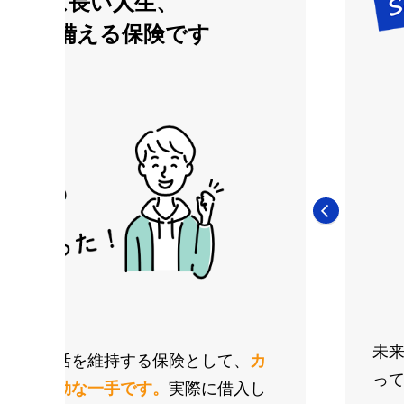
ローンは長い人生、
出費に備える保険です
未
家族の生活を維持する保険として、
カ
っ
くのは有効な一手です。
実際に借入し