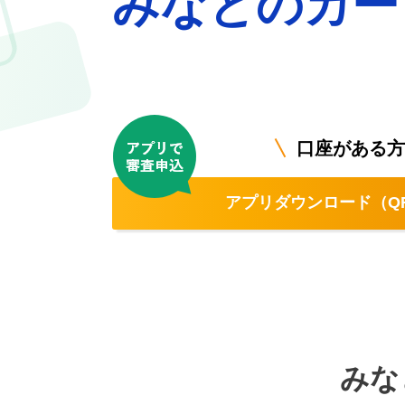
みなとの
カー
口座がある方
アプリダウンロード（Q
みな