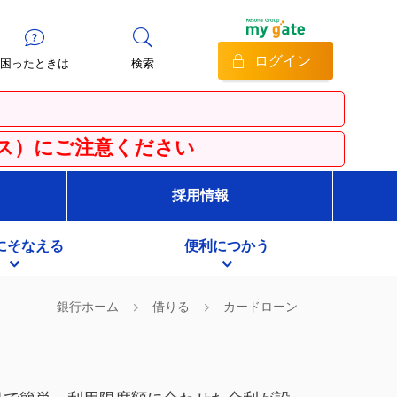
ログイン
困ったときは
検索
ださい
採用情報
にそなえる
便利につかう
銀行ホーム
借りる
カードローン