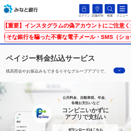
ログイン
店舗ATM
検索
メニュー
【重要】インスタグラムの偽アカウントにご注意くだ
りそな銀行を騙った不審な電子メール・SMS（ショー
ペイジー料金払込サービス
残高照会やお振込みもできるりそなグループアプリで、
ペイジーのお支払いをしてみませんか？金融機関の窓口
やコンビニのレジに並ぶことなく、コンサートやファン
クラブの料金、税金・公共料金などをお支払いいただけ
公共料金、自動車税、年金、
ます。もちろん、マイゲートやATMからもお支払い可能
各種お支払いなど
なサービスです。
コンビニいかずに
アプリで支払い
ダウンロードはこちら