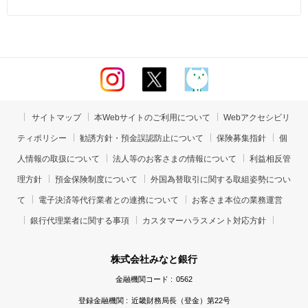
サイトマップ
本Webサイトのご利用について
Webアクセシビリ
ティポリシー
勧誘方針・預金誤認防止について
保険募集指針
個
人情報の取扱について
法人等のお客さまの情報について
利益相反管
理方針
預金保険制度について
外国為替取引に関する取組姿勢につい
て
電子決済等代行業者との連携について
お客さま本位の業務運営
銀行代理業者に関する事項
カスタマーハラスメント対応方針
株式会社みなと銀行
金融機関コード :
0562
登録金融機関 :
近畿財務局長（登金）第22号