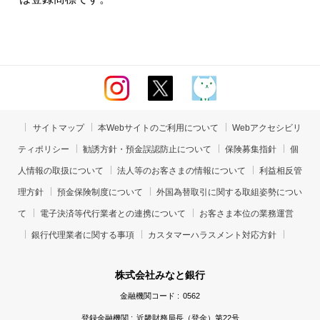
サイトマップ
本Webサイトのご利用について
Webアクセシビリ
ティポリシー
勧誘方針・預金誤認防止について
保険募集指針
個
人情報の取扱について
法人等のお客さまの情報について
利益相反管
理方針
預金保険制度について
外国為替取引に関する取組姿勢につい
て
電子決済等代行業者との連携について
お客さま本位の業務運営
銀行代理業者に関する事項
カスタマーハラスメント対応方針
株式会社みなと銀行
金融機関コード :
0562
登録金融機関 :
近畿財務局長（登金）第22号