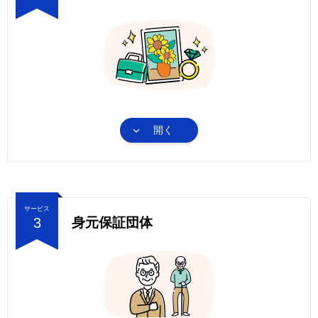
開く
サービス
3
身元保証団体