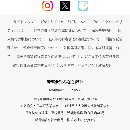
サイトマップ
本Webサイトのご利用について
Webアクセシビリ
ティポリシー
勧誘方針・預金誤認防止について
保険募集指針
個
人情報の取扱について
法人等のお客さまの情報について
利益相反管
理方針
預金保険制度について
外国為替取引に関する取組姿勢につい
て
電子決済等代行業者との連携について
お客さま本位の業務運営
銀行代理業者に関する事項
カスタマーハラスメント対応方針
株式会社みなと銀行
金融機関コード :
0562
登録金融機関 :
近畿財務局長（登金）第22号
加入協会 :
日本証券業協会 一般社団法人金融先物取引業協会
信託契約代理業 :
登録番号 近畿財務局長(代信)第36号
所属信託会社の商号 :
株式会社りそな銀行