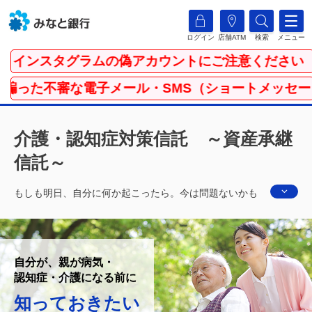
ログイン
店舗ATM
検索
メニュー
ンスタグラムの偽アカウントにご注意ください
不審な電子メール・SMS（ショートメッセージサー
介護・認知症対策信託 ～資産承継
信託～
もしも明日、自分に何か起こったら。今は問題ないかも
しれませんが、10年後、20年後はどうでしょう？
元気なうちに自分のことは自分で決めたい、そんなご要
望にお応えできるのが資産承継信託「マイトラスト」
自分が、親が
病気・
「ハートトラスト」です。将来自分に起こりうるリスク
認知症・介護になる前に
に備え、ご自身のお金の使い道をいま、考えてみません
か？
知っておきたい