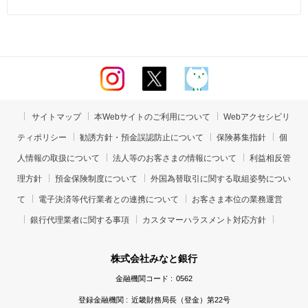
サイトマップ
本Webサイトのご利用について
Webアクセシビリ
ティポリシー
勧誘方針・預金誤認防止について
保険募集指針
個
人情報の取扱について
法人等のお客さまの情報について
利益相反管
理方針
預金保険制度について
外国為替取引に関する取組姿勢につい
て
電子決済等代行業者との連携について
お客さま本位の業務運営
銀行代理業者に関する事項
カスタマーハラスメント対応方針
株式会社みなと銀行
金融機関コード :
0562
登録金融機関 :
近畿財務局長（登金）第22号