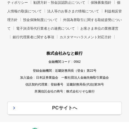
ティポリシー
勧誘方針・預金誤認防止について
保険募集指針
個
人情報の取扱について
法人等のお客さまの情報について
利益相反管
理方針
預金保険制度について
外国為替取引に関する取組姿勢につい
て
電子決済等代行業者との連携について
お客さま本位の業務運営
銀行代理業者に関する事項
カスタマーハラスメント対応方針
株式会社みなと銀行
金融機関コード :
0562
登録金融機関 :
近畿財務局長（登金）第22号
加入協会 :
日本証券業協会 一般社団法人金融先物取引業協会
信託契約代理業 :
登録番号 近畿財務局長(代信)第36号
所属信託会社の商号 :
株式会社りそな銀行
PCサイトへ