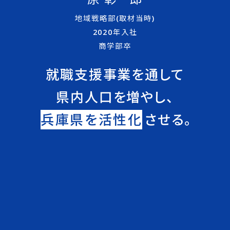
地域戦略部(取材当時)
2020年入社
商学部卒
就職支援事業を通して
県内人口を増やし、
兵庫県を活性化
させる。