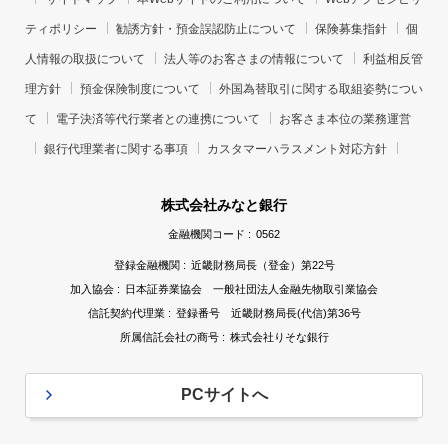
ティポリシー
勧誘方針・預金誤認防止について
保険募集指針
個
人情報の取扱について
法人等のお客さまの情報について
利益相反管
理方針
預金保険制度について
外国為替取引に関する取組姿勢につい
て
電子決済等代行業者との連携について
お客さま本位の業務運営
銀行代理業者に関する事項
カスタマーハラスメント対応方針
株式会社みなと銀行
金融機関コード :
0562
登録金融機関 :
近畿財務局長（登金）第22号
加入協会 :
日本証券業協会 一般社団法人金融先物取引業協会
信託契約代理業 :
登録番号 近畿財務局長(代信)第36号
所属信託会社の商号 :
株式会社りそな銀行
PCサイトへ