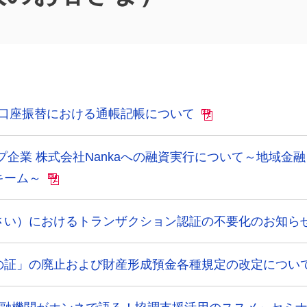
」の口座振替における通帳記帳について
プ企業 株式会社Nankaへの融資実行について～地域金
キーム～
さい）におけるトランザクション認証の不要化のお知ら
の証」の廃止および財産形成預金各種規定の改定につい