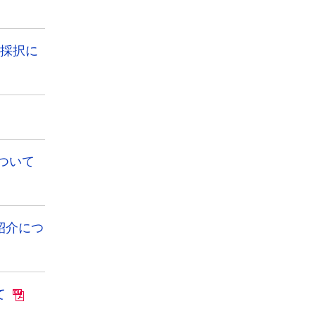
の採択に
ついて
紹介につ
て