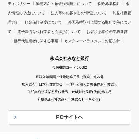
ティポリシー
勧誘方針・預金誤認防止について
保険募集指針
個
人情報の取扱について
法人等のお客さまの情報について
利益相反管
理方針
預金保険制度について
外国為替取引に関する取組姿勢につい
て
電子決済等代行業者との連携について
お客さま本位の業務運営
銀行代理業者に関する事項
カスタマーハラスメント対応方針
株式会社みなと銀行
金融機関コード :
0562
登録金融機関 :
近畿財務局長（登金）第22号
加入協会 :
日本証券業協会 一般社団法人金融先物取引業協会
信託契約代理業 :
登録番号 近畿財務局長(代信)第36号
所属信託会社の商号 :
株式会社りそな銀行
PCサイトへ