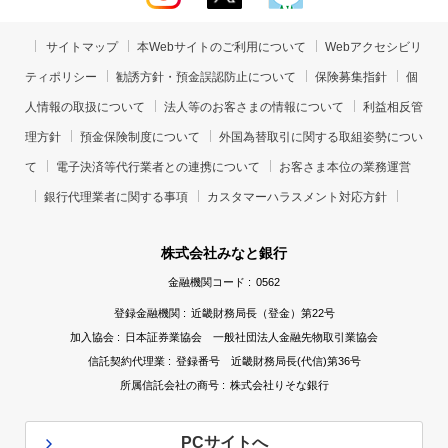
サイトマップ
本Webサイトのご利用について
Webアクセシビリ
ティポリシー
勧誘方針・預金誤認防止について
保険募集指針
個
人情報の取扱について
法人等のお客さまの情報について
利益相反管
理方針
預金保険制度について
外国為替取引に関する取組姿勢につい
て
電子決済等代行業者との連携について
お客さま本位の業務運営
銀行代理業者に関する事項
カスタマーハラスメント対応方針
株式会社みなと銀行
金融機関コード :
0562
登録金融機関 :
近畿財務局長（登金）第22号
加入協会 :
日本証券業協会 一般社団法人金融先物取引業協会
信託契約代理業 :
登録番号 近畿財務局長(代信)第36号
所属信託会社の商号 :
株式会社りそな銀行
PCサイトへ