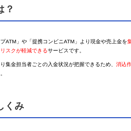
は？
プATM」や「提携コンビニATM」より現金や売上金を
有リスクが軽減できる
サービスです。
より集金担当者ごとの入金状況が把握できるため、
消込
す。
しくみ