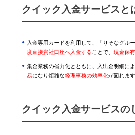
クイック入金サービスと
入金専用カードを利用して、「りそなグルー
度直接貴社口座へ入金する
ことで、
現金保
集金業務の省力化とともに、入出金明細に
易
になり煩雑な
経理事務の効率化
が図れま
クイック入金サービスの