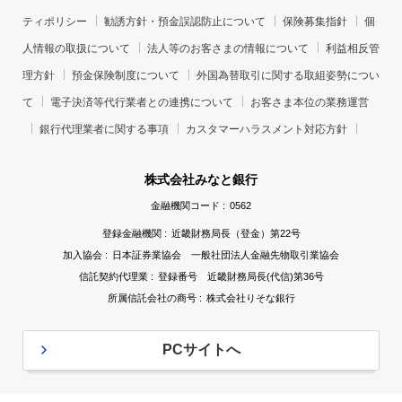
ティポリシー
勧誘方針・預金誤認防止について
保険募集指針
個
人情報の取扱について
法人等のお客さまの情報について
利益相反管
理方針
預金保険制度について
外国為替取引に関する取組姿勢につい
て
電子決済等代行業者との連携について
お客さま本位の業務運営
銀行代理業者に関する事項
カスタマーハラスメント対応方針
株式会社みなと銀行
金融機関コード :
0562
登録金融機関 :
近畿財務局長（登金）第22号
加入協会 :
日本証券業協会 一般社団法人金融先物取引業協会
信託契約代理業 :
登録番号 近畿財務局長(代信)第36号
所属信託会社の商号 :
株式会社りそな銀行
PCサイトへ