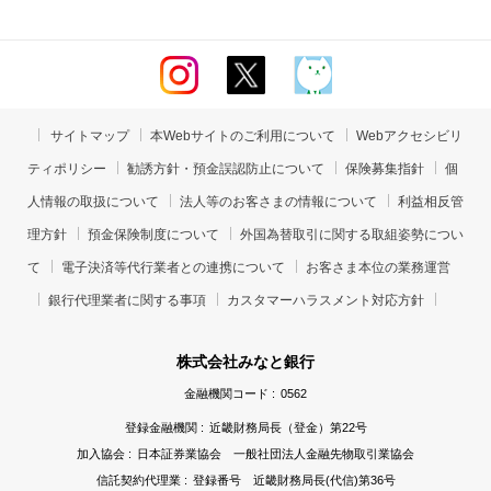
サイトマップ
本Webサイトのご利用について
Webアクセシビリ
ティポリシー
勧誘方針・預金誤認防止について
保険募集指針
個
人情報の取扱について
法人等のお客さまの情報について
利益相反管
理方針
預金保険制度について
外国為替取引に関する取組姿勢につい
て
電子決済等代行業者との連携について
お客さま本位の業務運営
銀行代理業者に関する事項
カスタマーハラスメント対応方針
株式会社みなと銀行
金融機関コード :
0562
登録金融機関 :
近畿財務局長（登金）第22号
加入協会 :
日本証券業協会 一般社団法人金融先物取引業協会
信託契約代理業 :
登録番号 近畿財務局長(代信)第36号