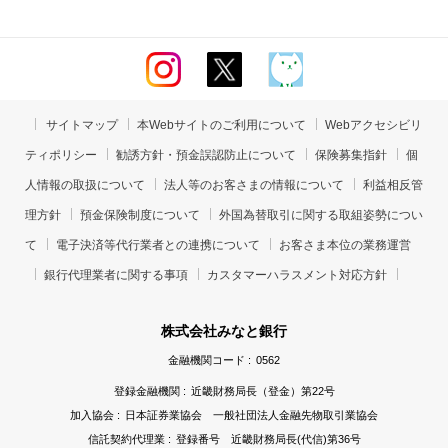
サイトマップ
本Webサイトのご利用について
Webアクセシビリ
ティポリシー
勧誘方針・預金誤認防止について
保険募集指針
個
人情報の取扱について
法人等のお客さまの情報について
利益相反管
理方針
預金保険制度について
外国為替取引に関する取組姿勢につい
て
電子決済等代行業者との連携について
お客さま本位の業務運営
銀行代理業者に関する事項
カスタマーハラスメント対応方針
株式会社みなと銀行
金融機関コード :
0562
登録金融機関 :
近畿財務局長（登金）第22号
加入協会 :
日本証券業協会 一般社団法人金融先物取引業協会
信託契約代理業 :
登録番号 近畿財務局長(代信)第36号