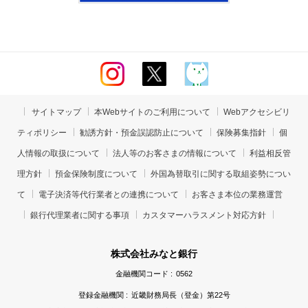
サイトマップ
本Webサイトのご利用について
Webアクセシビリ
ティポリシー
勧誘方針・預金誤認防止について
保険募集指針
個
人情報の取扱について
法人等のお客さまの情報について
利益相反管
理方針
預金保険制度について
外国為替取引に関する取組姿勢につい
て
電子決済等代行業者との連携について
お客さま本位の業務運営
銀行代理業者に関する事項
カスタマーハラスメント対応方針
株式会社みなと銀行
金融機関コード :
0562
登録金融機関 :
近畿財務局長（登金）第22号