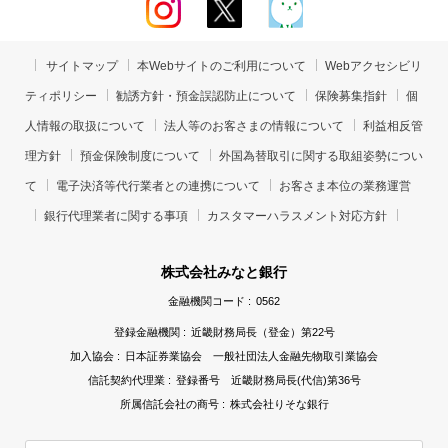
サイトマップ
本Webサイトのご利用について
Webアクセシビリ
ティポリシー
勧誘方針・預金誤認防止について
保険募集指針
個
人情報の取扱について
法人等のお客さまの情報について
利益相反管
理方針
預金保険制度について
外国為替取引に関する取組姿勢につい
て
電子決済等代行業者との連携について
お客さま本位の業務運営
銀行代理業者に関する事項
カスタマーハラスメント対応方針
株式会社みなと銀行
金融機関コード :
0562
登録金融機関 :
近畿財務局長（登金）第22号
加入協会 :
日本証券業協会 一般社団法人金融先物取引業協会
信託契約代理業 :
登録番号 近畿財務局長(代信)第36号
所属信託会社の商号 :
株式会社りそな銀行