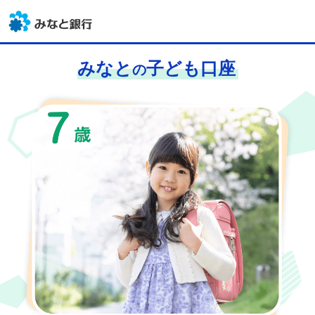
みなと
子ども口座
の