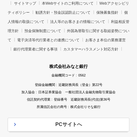
サイトマップ
本Webサイトのご利用について
Webアクセシビリ
ティポリシー
勧誘方針・預金誤認防止について
保険募集指針
個
人情報の取扱について
法人等のお客さまの情報について
利益相反管
理方針
預金保険制度について
外国為替取引に関する取組姿勢につい
て
電子決済等代行業者との連携について
お客さま本位の業務運営
銀行代理業者に関する事項
カスタマーハラスメント対応方針
株式会社みなと銀行
金融機関コード :
0562
登録金融機関 :
近畿財務局長（登金）第22号
加入協会 :
日本証券業協会 一般社団法人金融先物取引業協会
信託契約代理業 :
登録番号 近畿財務局長(代信)第36号
所属信託会社の商号 :
株式会社りそな銀行
PCサイトへ