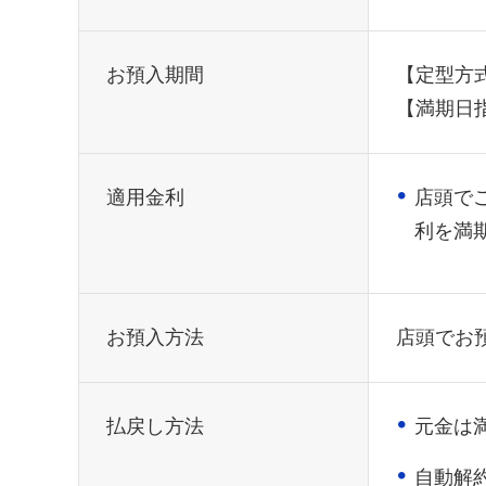
お預入期間
【定型方
【満期日
適用金利
店頭で
利を満
お預入方法
店頭でお
払戻し方法
元金は
自動解