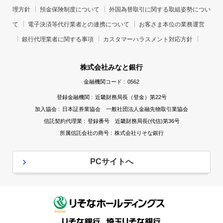
理方針
預金保険制度について
外国為替取引に関する取組姿勢につい
て
電子決済等代行業者との連携について
お客さま本位の業務運営
銀行代理業者に関する事項
カスタマーハラスメント対応方針
株式会社みなと銀行
金融機関コード :
0562
登録金融機関 :
近畿財務局長（登金）第22号
加入協会 :
日本証券業協会 一般社団法人金融先物取引業協会
信託契約代理業 :
登録番号 近畿財務局長(代信)第36号
所属信託会社の商号 :
株式会社りそな銀行
PCサイトへ