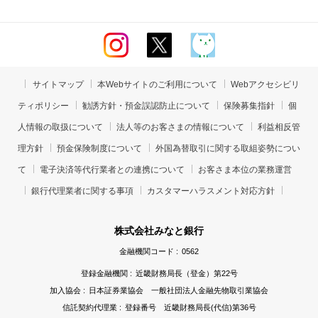
サイトマップ
本Webサイトのご利用について
Webアクセシビリ
ティポリシー
勧誘方針・預金誤認防止について
保険募集指針
個
人情報の取扱について
法人等のお客さまの情報について
利益相反管
理方針
預金保険制度について
外国為替取引に関する取組姿勢につい
て
電子決済等代行業者との連携について
お客さま本位の業務運営
銀行代理業者に関する事項
カスタマーハラスメント対応方針
株式会社みなと銀行
金融機関コード :
0562
登録金融機関 :
近畿財務局長（登金）第22号
加入協会 :
日本証券業協会 一般社団法人金融先物取引業協会
信託契約代理業 :
登録番号 近畿財務局長(代信)第36号