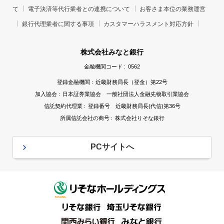
て
電子決済等代行業者との連携について
お客さま本位の業務運営
銀行代理業者に関する事項
カスタマーハラスメント対応方針
株式会社みなと銀行
金融機関コード :
0562
登録金融機関 :
近畿財務局長（登金）第22号
加入協会 :
日本証券業協会 一般社団法人金融先物取引業協会
信託契約代理業 :
登録番号 近畿財務局長(代信)第36号
所属信託会社の商号 :
株式会社りそな銀行
PCサイトへ