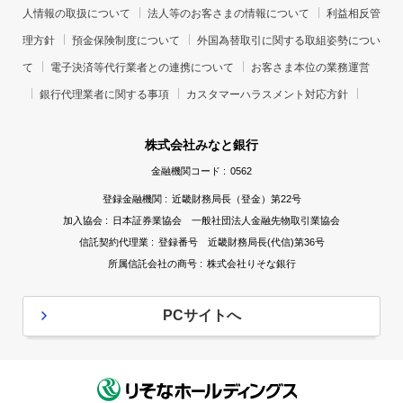
人情報の取扱について
法人等のお客さまの情報について
利益相反管
理方針
預金保険制度について
外国為替取引に関する取組姿勢につい
て
電子決済等代行業者との連携について
お客さま本位の業務運営
銀行代理業者に関する事項
カスタマーハラスメント対応方針
株式会社みなと銀行
金融機関コード :
0562
登録金融機関 :
近畿財務局長（登金）第22号
加入協会 :
日本証券業協会 一般社団法人金融先物取引業協会
信託契約代理業 :
登録番号 近畿財務局長(代信)第36号
所属信託会社の商号 :
株式会社りそな銀行
PCサイトへ