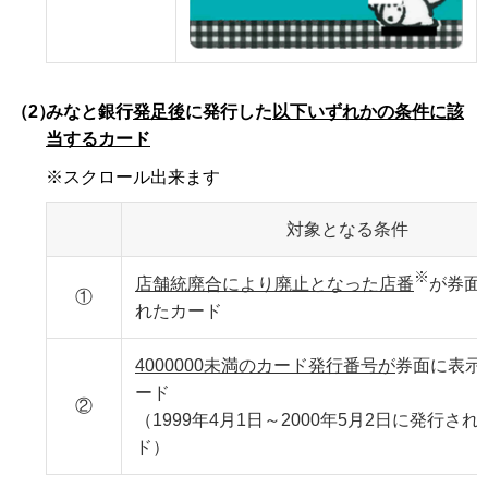
（2）
みなと銀行
発足後
に発行した
以下いずれかの条件に該
当するカード
※スクロール出来ます
対象となる条件
※
店舗統廃合により廃止となった店番
が券面
①
れたカード
4000000未満のカード発行番号が
券面に表示
ード
②
（1999年4月1日～2000年5月2日に発行さ
ド）