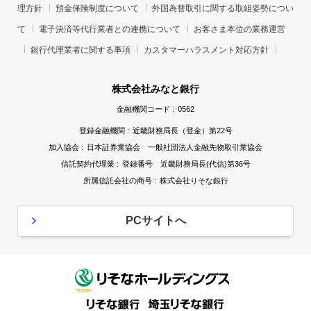
理方針
預金保険制度について
外国為替取引に関する取組姿勢につい
て
電子決済等代行業者との連携について
お客さま本位の業務運営
銀行代理業者に関する事項
カスタマーハラスメント対応方針
株式会社みなと銀行
金融機関コード :
0562
登録金融機関 :
近畿財務局長（登金）第22号
加入協会 :
日本証券業協会 一般社団法人金融先物取引業協会
信託契約代理業 :
登録番号 近畿財務局長(代信)第36号
所属信託会社の商号 :
株式会社りそな銀行
PCサイトへ