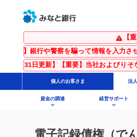
【重要】
】銀行や警察を騙って情報を入力させる「フ
月31日更新】【重要】当社およびりそな銀行
個人のお客さま
法
資金の調達
経営サポート
電子記録債権（で