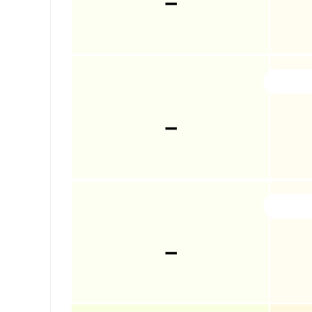
－
－
－