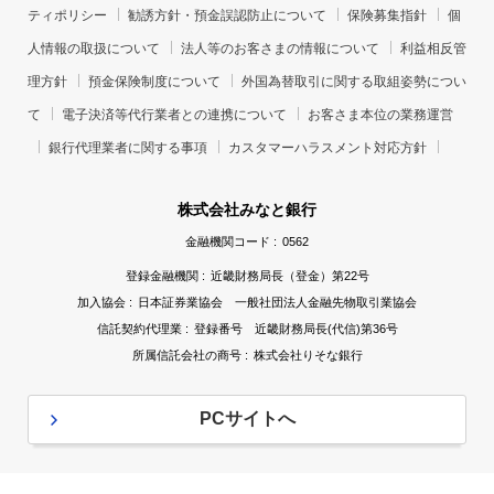
ティポリシー
勧誘方針・預金誤認防止について
保険募集指針
個
人情報の取扱について
法人等のお客さまの情報について
利益相反管
理方針
預金保険制度について
外国為替取引に関する取組姿勢につい
て
電子決済等代行業者との連携について
お客さま本位の業務運営
銀行代理業者に関する事項
カスタマーハラスメント対応方針
株式会社みなと銀行
金融機関コード :
0562
登録金融機関 :
近畿財務局長（登金）第22号
加入協会 :
日本証券業協会 一般社団法人金融先物取引業協会
信託契約代理業 :
登録番号 近畿財務局長(代信)第36号
所属信託会社の商号 :
株式会社りそな銀行
PCサイトへ