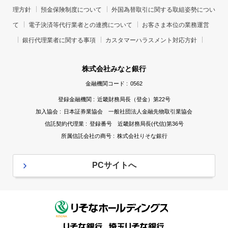
理方針
預金保険制度について
外国為替取引に関する取組姿勢につい
て
電子決済等代行業者との連携について
お客さま本位の業務運営
銀行代理業者に関する事項
カスタマーハラスメント対応方針
株式会社みなと銀行
金融機関コード :
0562
登録金融機関 :
近畿財務局長（登金）第22号
加入協会 :
日本証券業協会 一般社団法人金融先物取引業協会
信託契約代理業 :
登録番号 近畿財務局長(代信)第36号
所属信託会社の商号 :
株式会社りそな銀行
PCサイトへ