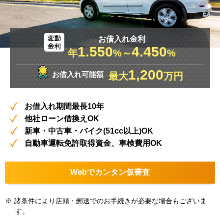
お借入れ金利
1.550
4.450
年
%～
%
1,200
お借入れ可能額
最大
万円
お借入れ期間最長10年
他社ローン借換えOK
新車・中古車・バイク(51cc以上)OK
自動車運転免許取得資金、車検費用OK
Webでカンタン仮審査
※
諸条件により店頭・郵送でのお手続きが必要な場合もございま
す。