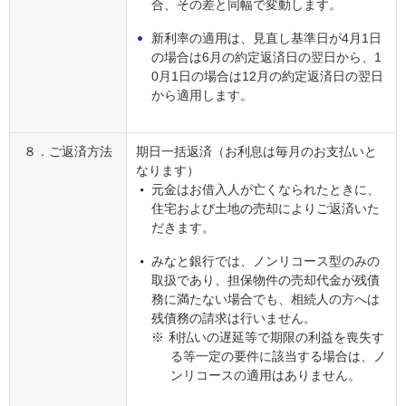
合、その差と同幅で変動します。
新利率の適用は、見直し基準日が4月1日
の場合は6月の約定返済日の翌日から、1
0月1日の場合は12月の約定返済日の翌日
から適用します。
８．ご返済方法
期日一括返済（お利息は毎月のお支払いと
なります）
元金はお借入人が亡くなられたときに、
住宅および土地の売却によりご返済いた
だきます。
みなと銀行では、ノンリコース型のみの
取扱であり、担保物件の売却代金が残債
務に満たない場合でも、相続人の方へは
残債務の請求は行いません。
※
利払いの遅延等で期限の利益を喪失す
る等一定の要件に該当する場合は、ノ
ンリコースの適用はありません。