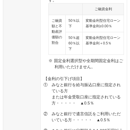
す。
ご融資金利
ご融資
50％以
変動金利型住宅ローン
額と不
下
基準金利±0.00％
動産評
価額の
50％超
変動金利型住宅ローン
割合
60％以
基準金利＋0.5％
下
※
固定金利選択型や全期間固定金利はご
利用いただけません。
【金利の引下げ項目】
①
みなと銀行を給与振込口座に指定され
ている方
または年金受取口座に指定されている
方・・・・・ ▲0.5％
②
みなと銀行で遺言信託をご利用いただ
いている方・・・・・ ▲0.5％