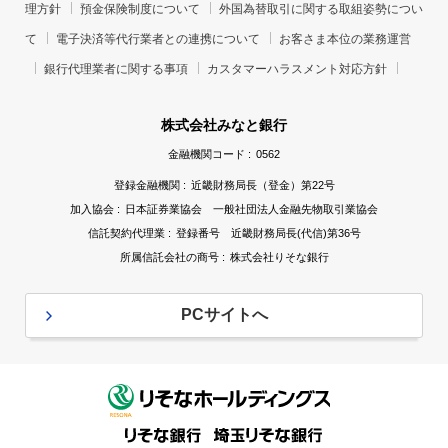
理方針
預金保険制度について
外国為替取引に関する取組姿勢につい
て
電子決済等代行業者との連携について
お客さま本位の業務運営
銀行代理業者に関する事項
カスタマーハラスメント対応方針
株式会社みなと銀行
金融機関コード :
0562
登録金融機関 :
近畿財務局長（登金）第22号
加入協会 :
日本証券業協会 一般社団法人金融先物取引業協会
信託契約代理業 :
登録番号 近畿財務局長(代信)第36号
所属信託会社の商号 :
株式会社りそな銀行
PCサイトへ