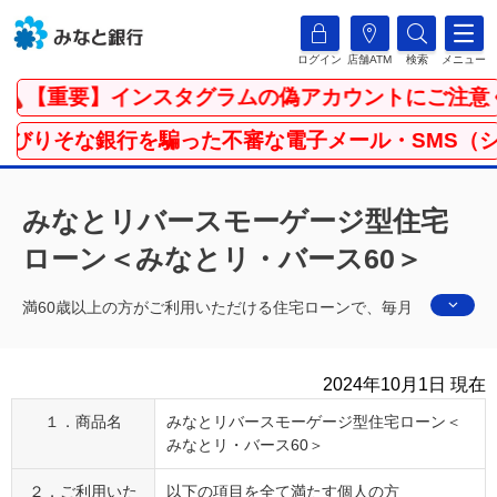
ログイン
店舗ATM
検索
メニュー
【重要】インスタグラムの偽アカウントにご注意く
りそな銀行を騙った不審な電子メール・SMS（ショ
みなとリバースモーゲージ型住宅
ローン＜みなとリ・バース60＞
満60歳以上の方がご利用いただける住宅ローンで、毎月
の支払は利息のみとなっており、一般的な住宅ローンよ
りも毎月の支払の負担が少なくなっています。
2024年10月1日 現在
※
元金はお客さまがお亡くなりになられた際に、相続人
の方から一括してご返済いただくか、担保物件の売却
１．商品名
みなとリバースモーゲージ型住宅ローン＜
みなとリ・バース60＞
によりご返済いただきます。
資金は「住宅購入（建築）」だけでなく、「リフォー
２．ご利用いた
以下の項目を全て満たす個人の方