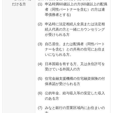
ム」や「サービス付高齢者向け住宅の入居一時金」等
だける方
(1)
申込時満60歳以上の方(60歳以上の配偶
にもご利用いただけます。
者（同性パートナーを含む）の方は連
帯債務者とする)
(2)
申込時に法定相続人全員または法定相
続人代表の方と一緒にカウンセリング
が受けられる方
(3)
自己居住、または配偶者（同性パート
ナーを含む）との共有の住宅にお住ま
いになられる方。
(4)
日本国籍を有する方、又は永住許可を
受けている外国人の方
(5)
住宅金融支援機構の住宅融資保険の付
保承認が受けられる方
(6)
公的年金、給与収入等の安定した収入
のある方
(7)
みなと銀行の営業区域内にお住まいの