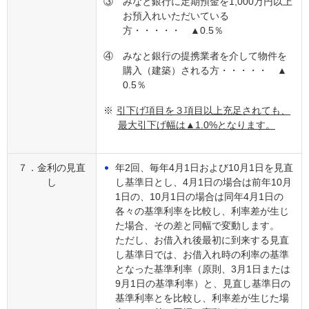
③
みなと銀行に定期預金を1,000万円以上
お預入れいただいている
方・・・・・ ▲0.5％
④
みなと銀行の提携業者を介して物件を
購入（建築）される方・・・・・ ▲
0.5％
※
引下げ項目を３項目以上充足されても、
最大引下げ幅は▲1.0%となります。
７．金利の見直
年2回、毎年4月1日および10月1日を見直
し
し基準日とし、4月1日の場合は前年10月
1日の、10月1日の場合は同年4月1日の
各々の基準利率を比較し、利率差が生じ
た場合、その差と同幅で変動します。
ただし、お借入れ後最初に到来する見直
し基準日では、お借入れ時の利率の基準
となった基準利率（原則、3月1日または
9月1日の基準利率）と、見直し基準日の
基準利率とを比較し、利率差が生じた場