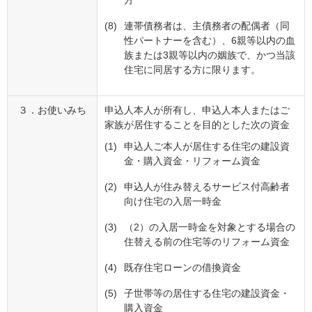
方
(8)
連帯債務者は、主債務者の配偶者（同
性パートナーを含む）、6親等以内の血
族または3親等以内の姻族で、かつ当該
住宅に同居する方に限ります。
３．お使いみち
申込人本人が所有し、申込人本人またはご
家族が居住することを目的とした次の資金
(1)
申込人ご本人が居住する住宅の建設資
金・購入資金・リフォーム資金
(2)
申込人が住み替えるサービス付高齢者
向け住宅の入居一時金
(3)
（2）の入居一時金を対象とする場合の
住替える前の住宅等のリフォーム資金
(4)
既存住宅ローンの借換資金
(5)
子世帯等の居住する住宅の建設資金・
購入資金