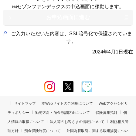
のため
㈱セゾンファンデックスの申込画面に移動します。
適合性の原則等に照らした判断等、金融商品、信託
お申込画面に進む
商品およびサービスの提供にかかる妥当性の判断の
ため
ご入力いただいた内容は、SSL暗号化で保護されていま
す。
与信事業に際して個人情報を加盟する個人信用情報
機関に提供する場合等、適切な業務の遂行に必要な
2024年4月1日現在
範囲で第三者に提供するため
他の事業者等から個人情報の処理の全部または一部
について委託された場合等において、委託された当
該業務を適切に遂行するため
お客さまとの契約や法律等に基づく権利の行使や義
サイトマップ
本Webサイトのご利用について
Webアクセシビリ
務の履行のため
ティポリシー
勧誘方針・預金誤認防止について
保険募集指針
個
市場調査、ならびにデータ分析やアンケートの実施
人情報の取扱について
法人等のお客さまの情報について
利益相反管
等による金融商品、信託商品およびサービスの研究
理方針
預金保険制度について
外国為替取引に関する取組姿勢につい
や開発のため