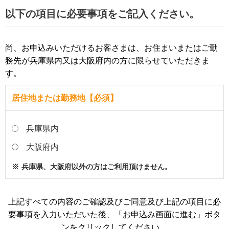
以下の項目に必要事項をご記入ください。
投信販売業務、保険販売業務、金融商品仲介業務、
信託業務、社債業務等、法律により銀行が営むこと
ができる業務およびこれらに付随する業務
尚、お申込みいただけるお客さまは、お住まいまたはご勤
務先が兵庫県内又は大阪府内の方に限らせていただきま
その他銀行が営むことができる業務およびこれらに
す。
付随する業務(今後取扱いが認められる業務を含む)
居住地または勤務地【必須】
利用目的
金融商品、信託商品およびサービスのお申込、ご相
兵庫県内
談の受付のため
大阪府内
法令等に基づくご本人さまの確認等や、金融商品、
※
兵庫県、大阪府以外の方はご利用頂けません。
信託商品およびサービスをご利用いただく資格等の
確認のため
期日管理等、継続的なお取引きにおける管理のため
上記すべての内容のご確認及びご同意及び上記の項目に必
要事項を入力いただいた後、「お申込み画面に進む」ボタ
融資等のお申込や継続的なご利用等に際しての判断
ンをクリックしてください。