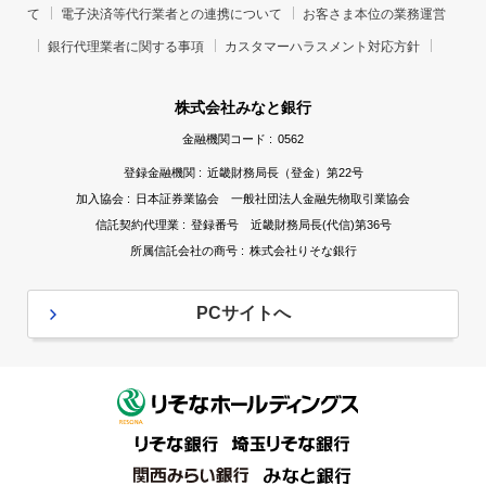
て
電子決済等代行業者との連携について
お客さま本位の業務運営
お電話によるご案内やダイレクトメールの発送等、
銀行代理業者に関する事項
カスタマーハラスメント対応方針
金融商品、信託商品およびサービスに関する各種ご
提案のため
株式会社みなと銀行
提携会社等の商品やサービスの各種ご提案のため
金融機関コード :
0562
登録金融機関 :
近畿財務局長（登金）第22号
各種お取引きの解約やお取引解約後の事後管理のた
加入協会 :
日本証券業協会 一般社団法人金融先物取引業協会
め
信託契約代理業 :
登録番号 近畿財務局長(代信)第36号
各種リスク管理を適切に行うため
所属信託会社の商号 :
株式会社りそな銀行
法令を遵守するため
PCサイトへ
その他、お客さまとの取引・契約を適切かつ円滑に
履行するため
なお、銀行は個人信用情報機関より提供を受けた個人
信用情報、ならびに金融分野における個人情報保護に
関するガイドラインに定められた機微(センシティブ)