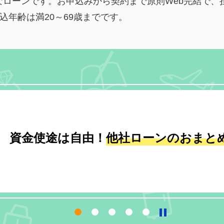
なローンです。お申込みから契約まで原則Web完結で、
申込年齢は満20～69歳までです。
資金使途は自由！
他社ローンの
おまと
4
5