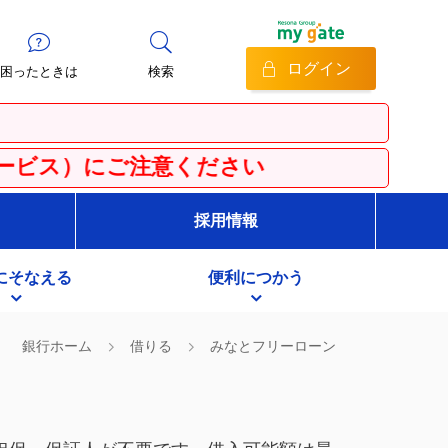
ログイン
困ったときは
検索
注意ください
採用情報
にそなえる
便利につかう
銀行ホーム
借りる
みなとフリーローン