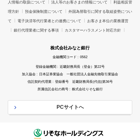
人情報の取扱について
法人等のお客さまの情報について
利益相反管
他の事業者等から個人情報の処理の全部または一部
理方針
預金保険制度について
外国為替取引に関する取組姿勢につい
について委託された場合等において、委託された当
て
電子決済等代行業者との連携について
お客さま本位の業務運営
該業務を適切に遂行するため
銀行代理業者に関する事項
カスタマーハラスメント対応方針
お客さまとの契約や法律等に基づく権利の行使や義
務の履行のため
株式会社みなと銀行
市場調査、ならびにデータ分析やアンケートの実施
金融機関コード :
0562
等による金融商品、信託商品およびサービスの研究
登録金融機関 :
近畿財務局長（登金）第22号
や開発のため
加入協会 :
日本証券業協会 一般社団法人金融先物取引業協会
お電話によるご案内やダイレクトメールの発送等、
信託契約代理業 :
登録番号 近畿財務局長(代信)第36号
金融商品、信託商品およびサービスに関する各種ご
所属信託会社の商号 :
株式会社りそな銀行
提案のため
提携会社等の商品やサービスの各種ご提案のため
PCサイトへ
各種お取引の解約やお取引解約後の事後管理のため
各種リスク管理を適切に行うため
法令を遵守するため