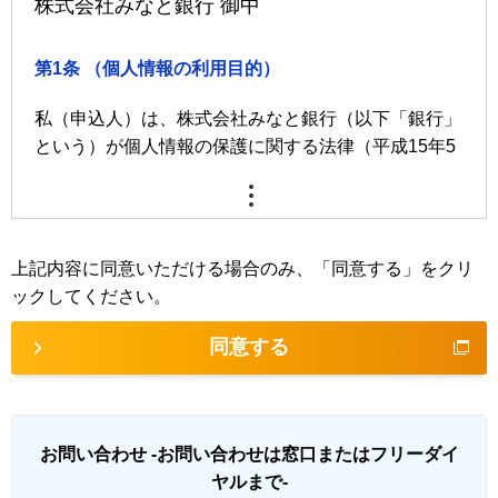
株式会社みなと銀行 御中
第1条 （個人情報の利用目的）
私（申込人）は、株式会社みなと銀行（以下「銀行」
という）が個人情報の保護に関する法律（平成15年5
月30日法律第57号）に基づき、私の個人情報を、下
記業務ならびに利用目的の達成に必要な範囲で利用す
ることに同意します。
上記内容に同意いただける場合のみ、「同意する」をクリ
業務内容
ックしてください。
預金業務、為替業務、両替業務、融資業務、外国為
替業務およびこれらに付随する業務
同意する
投信販売業務、保険販売業務、金融商品仲介業務、
信託業務、社債業務等、法律により銀行が営むこと
ができる業務およびこれらに付随する業務
お問い合わせ -お問い合わせは窓口またはフリーダイ
その他銀行が営むことができる業務およびこれらに
ヤルまで-
付随する業務（今後取扱いが認められる業務を含