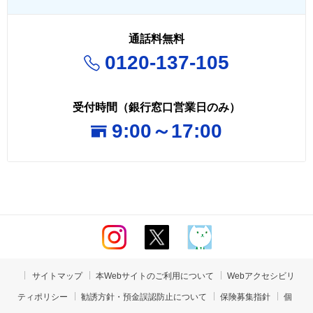
む）
利用目的
通話料無料
金融商品、信託商品およびサービスのお申込、ご相
0120-137-105
談の受付のため
法令等に基づくご本人さまの確認等や、金融商品、
受付時間（銀行窓口営業日のみ）
信託商品およびサービスをご利用いただく資格等の
9:00～17:00
確認のため
期日管理等、継続的なお取引における管理のため
融資等のお申込や継続的なご利用等に際しての判断
のため
適合性の原則等に照らした判断等、金融商品、信託
商品およびサービスの提供にかかる妥当性の判断の
ため
与信事業に際して個人情報を加盟する個人信用情報
サイトマップ
本Webサイトのご利用について
Webアクセシビリ
機関に提供する場合等、適切な業務の遂行に必要な
ティポリシー
勧誘方針・預金誤認防止について
保険募集指針
個
範囲で第三者に提供するため