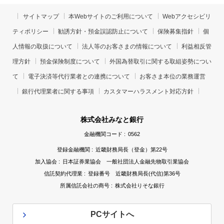
サイトマップ
本Webサイトのご利用について
Webアクセシビリ
ティポリシー
勧誘方針・預金誤認防止について
保険募集指針
個
人情報の取扱について
法人等のお客さまの情報について
利益相反管
理方針
預金保険制度について
外国為替取引に関する取組姿勢につい
て
電子決済等代行業者との連携について
お客さま本位の業務運営
銀行代理業者に関する事項
カスタマーハラスメント対応方針
株式会社みなと銀行
金融機関コード :
0562
登録金融機関 :
近畿財務局長（登金）第22号
加入協会 :
日本証券業協会 一般社団法人金融先物取引業協会
信託契約代理業 :
登録番号 近畿財務局長(代信)第36号
所属信託会社の商号 :
株式会社りそな銀行
PCサイトへ