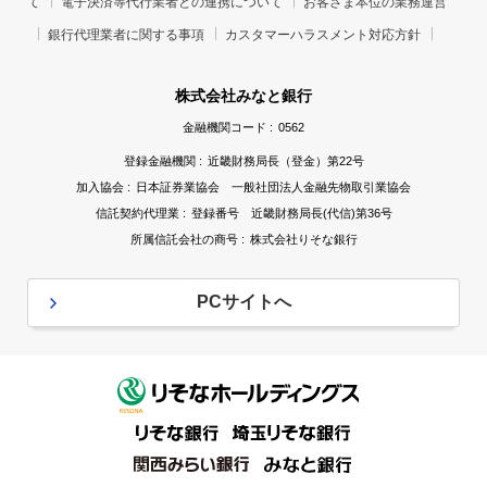
て
電子決済等代行業者との連携について
お客さま本位の業務運営
銀行代理業者に関する事項
カスタマーハラスメント対応方針
株式会社みなと銀行
金融機関コード :
0562
登録金融機関 :
近畿財務局長（登金）第22号
加入協会 :
日本証券業協会 一般社団法人金融先物取引業協会
信託契約代理業 :
登録番号 近畿財務局長(代信)第36号
所属信託会社の商号 :
株式会社りそな銀行
PCサイトへ