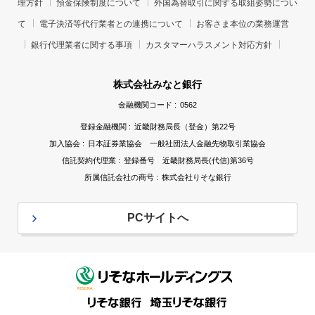
理方針
預金保険制度について
外国為替取引に関する取組姿勢につい
て
電子決済等代行業者との連携について
お客さま本位の業務運営
銀行代理業者に関する事項
カスタマーハラスメント対応方針
株式会社みなと銀行
金融機関コード :
0562
登録金融機関 :
近畿財務局長（登金）第22号
加入協会 :
日本証券業協会 一般社団法人金融先物取引業協会
信託契約代理業 :
登録番号 近畿財務局長(代信)第36号
所属信託会社の商号 :
株式会社りそな銀行
PCサイトへ