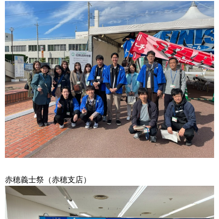
赤穂義士祭（赤穂支店）