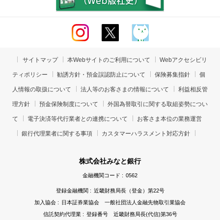
サイトマップ
本Webサイトのご利用について
Webアクセシビリ
ティポリシー
勧誘方針・預金誤認防止について
保険募集指針
個
人情報の取扱について
法人等のお客さまの情報について
利益相反管
理方針
預金保険制度について
外国為替取引に関する取組姿勢につい
て
電子決済等代行業者との連携について
お客さま本位の業務運営
銀行代理業者に関する事項
カスタマーハラスメント対応方針
株式会社みなと銀行
金融機関コード :
0562
登録金融機関 :
近畿財務局長（登金）第22号
加入協会 :
日本証券業協会 一般社団法人金融先物取引業協会
信託契約代理業 :
登録番号 近畿財務局長(代信)第36号