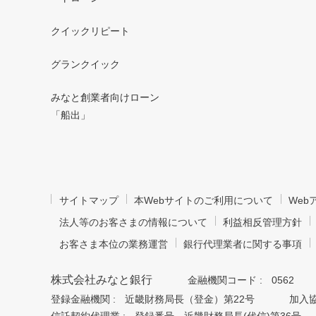
クイックリピート
グランクイック
みなと創業者向けローン
「船出」
サイトマップ
本Webサイトのご利用について
We
法人等のお客さまの情報について
利益相反管理方針
お客さま本位の業務運営
銀行代理業者に関する事項
株式会社みなと銀行
金融機関コード :
0562
登録金融機関 :
近畿財務局長（登金）第22号
加入協
信託契約代理業 :
登録番号 近畿財務局長(代信)第36号