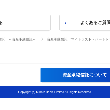
る
よくあるご質
信託 ～資産承継信託～
資産承継信託（マイトラスト・ハートト
資産承継信託
について
Copyright (c) Minato Bank, Limited All Rights Reserved.