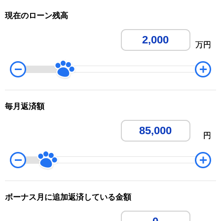
現在のローン残高
万円
万円
毎月返済額
円
円
ボーナス月に追加返済している金額