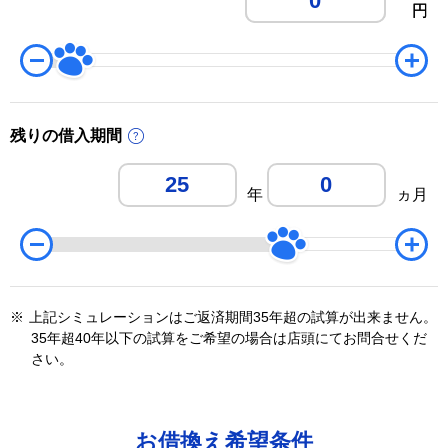
円
円
残りの借入期間
年
ヵ月
※
上記シミュレーションはご返済期間35年超の試算が出来ません。
35年超40年以下の試算をご希望の場合は店頭にてお問合せくだ
さい。
お借換え希望条件