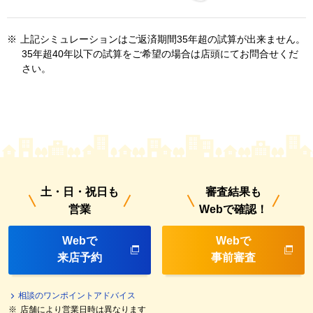
※
上記シミュレーションはご返済期間35年超の試算が出来ません。
35年超40年以下の試算をご希望の場合は店頭にてお問合せくだ
さい。
土・日・祝日も
審査結果も
営業
Webで確認！
Webで
Webで
来店予約
事前審査
相談のワンポイントアドバイス
※
店舗により営業日時は異なります