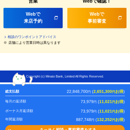
営業
Webで確認！
Webで
Webで
来店予約
事前審査
相談のワンポイントアドバイス
※
店舗により営業日時は異なります
Copyright (c) Minato Bank, Limited All Rights Reserved.
22,848,700
(
2,651,300
お得
)
総支払額
円
円
73,979
(
11,021
お得
)
毎月の返済額
円
円
73,979
(
11,021
お得
)
ボーナス月返済額
円
円
887,748
(
132,252
お得
)
年間返済額
円
円
さっそく相談・
事前審査をする