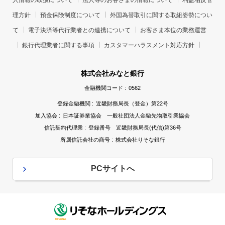
人情報の取扱について
法人等のお客さまの情報について
利益相反管
理方針
預金保険制度について
外国為替取引に関する取組姿勢につい
て
電子決済等代行業者との連携について
お客さま本位の業務運営
銀行代理業者に関する事項
カスタマーハラスメント対応方針
株式会社みなと銀行
金融機関コード :
0562
登録金融機関 :
近畿財務局長（登金）第22号
加入協会 :
日本証券業協会 一般社団法人金融先物取引業協会
信託契約代理業 :
登録番号 近畿財務局長(代信)第36号
所属信託会社の商号 :
株式会社りそな銀行
PCサイトへ