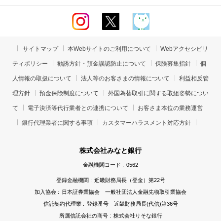
サイトマップ
本Webサイトのご利用について
Webアクセシビリ
ティポリシー
勧誘方針・預金誤認防止について
保険募集指針
個
人情報の取扱について
法人等のお客さまの情報について
利益相反管
理方針
預金保険制度について
外国為替取引に関する取組姿勢につい
て
電子決済等代行業者との連携について
お客さま本位の業務運営
銀行代理業者に関する事項
カスタマーハラスメント対応方針
株式会社みなと銀行
金融機関コード :
0562
登録金融機関 :
近畿財務局長（登金）第22号
加入協会 :
日本証券業協会 一般社団法人金融先物取引業協会
信託契約代理業 :
登録番号 近畿財務局長(代信)第36号
所属信託会社の商号 :
株式会社りそな銀行