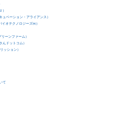
)
Ｕ）
キュベーション・アライアンス）
Iバイオテクノロジーズ㈱）
グリーンファーム）
さんドットコム）
ンリッション）
いて