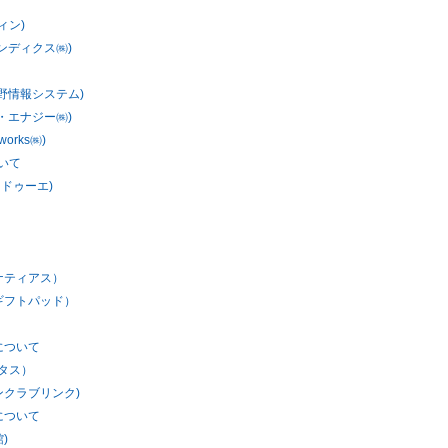
ィン)
ンディクス㈱)
野情報システム)
・エナジー㈱)
rks㈱)
いて
ドゥーエ)
ナティアス）
ギフトパッド）
）
について
タス）
ンクラブリンク)
について
)