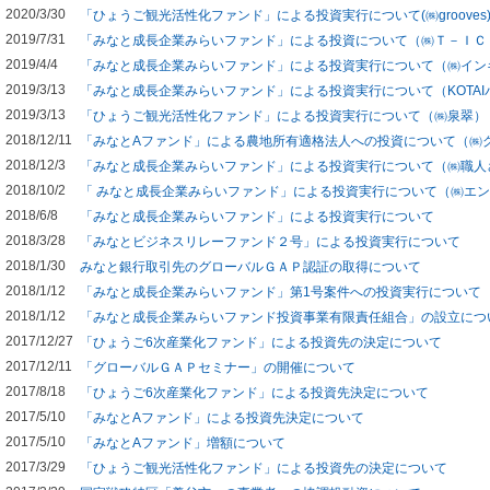
2020/3/30
「ひょうご観光活性化ファンド」による投資実行について(㈱grooves
2019/7/31
「みなと成長企業みらいファンド」による投資について（㈱Ｔ－ＩＣ
2019/4/4
「みなと成長企業みらいファンド」による投資実行について（㈱イン
2019/3/13
「みなと成長企業みらいファンド」による投資実行について（KOTA
2019/3/13
「ひょうご観光活性化ファンド」による投資実行について（㈱泉翠）
2018/12/11
「みなとAファンド」による農地所有適格法人への投資について（㈱
2018/12/3
「みなと成長企業みらいファンド」による投資実行について（㈱職人
2018/10/2
「 みなと成長企業みらいファンド」による投資実行について（㈱エ
2018/6/8
「みなと成長企業みらいファンド」による投資実行について
2018/3/28
「みなとビジネスリレーファンド２号」による投資実行について
2018/1/30
みなと銀行取引先のグローバルＧＡＰ認証の取得について
2018/1/12
「みなと成長企業みらいファンド」第1号案件への投資実行について
2018/1/12
「みなと成長企業みらいファンド投資事業有限責任組合」の設立につ
2017/12/27
「ひょうご6次産業化ファンド」による投資先の決定について
2017/12/11
「グローバルＧＡＰセミナー」の開催について
2017/8/18
「ひょうご6次産業化ファンド」による投資先決定について
2017/5/10
「みなとAファンド」による投資先決定について
2017/5/10
「みなとAファンド」増額について
2017/3/29
「ひょうご観光活性化ファンド」による投資先の決定について