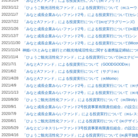
2023/1/24
「みなとAファンド」による投資実行について(㈱マプリィ)
2023/1/12
「ひょうご観光活性化ファンド」による投資実行について（㈱ユーウ
2022/11/7
「みなと成長企業みらいファンド2号」による投資実行について(セレ
2022/7/22
「みなとAファンド」による投資実行について(㈱ゼブラグリーンズ)
2022/1/26
「みなと成長企業みらいファンド2号」による投資実行について(㈱龍
2021/12/7
「みなと成長企業みらいファンド2号」による投資実行について(シン
2021/11/30
「みなと成長企業みらいファンド2号」による投資実行について(Micowo
2021/11/24
神姫バスとみなと銀行との観光地域活性化に関する連携協定締結につ
2021/11/4
「ひょうご観光活性化ファンド」による投資実行について(㈱エナビー
2021/7/1
「みなとAファンド」による投資実行について（GOODGOOD㈱）
2021/6/2
「みなとAファンド」による投資実行について（サグリ㈱）
2021/4/28
「みなとAファンド」による投資実行について（㈱Momo）
2021/4/9
「みなと成長企業みらいファンド2号」による投資実行について（㈱
2021/1/13
「みなと成長企業みらいファンド2号」による投資実行について（㈱
2020/9/30
「ひょうご観光活性化ファンド」による投資実行について（㈱Stroly
2020/9/1
「みなと成長企業みらいファンド2号投資事業有限責任組合」の設立
2020/7/9
「みなと成長企業みらいファンド」による投資実行について（㈱レス
2020/6/1
「ひょうご観光活性化ファンド」による投資実行について (㈱デザイ
2020/5/29
「みなとビジネスリレーファンド3号投資事業有限責任組合」の設立
2020/4/16
「ひょうご観光活性化ファンド」による投資実行について (㈱炭平旅館