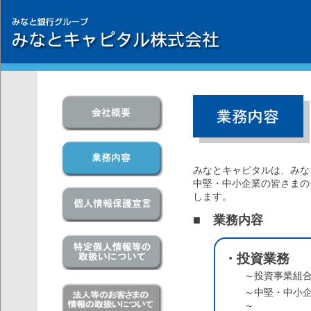
みなとキャピタルは、みな
中堅・中小企業の皆さまの
します。
■ 業務内容
・投資業務
～投資事業組
～中堅・中小
～