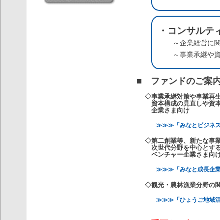
・コンサルテ
～企業経営に
～事業承継や
■ ファンドのご案
◇事業承継対策や事業再
資本構成の見直しや資
企業さま向け
≫≫≫「みなとビジネスリ
◇第二創業等、新たな事
次世代分野を中心とす
ベンチャー企業さま向
≫≫≫「みなと成長企業み
◇観光・農林漁業分野の
≫≫≫「ひょうご地域活性