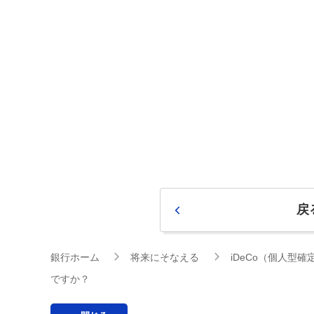
戻
銀行ホーム
将来にそなえる
iDeCo（個人型
ですか？