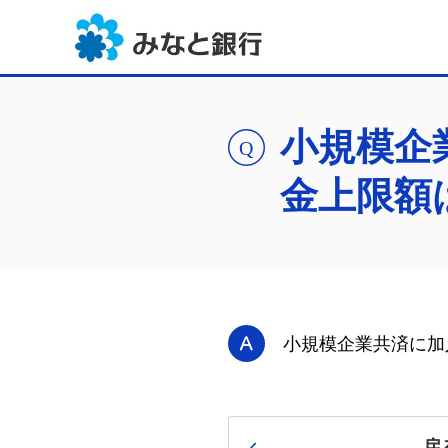
小規模企
金上限額
小規模企業共済に加
戻