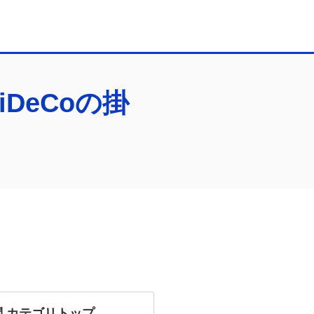
DeCoの掛
問
カテゴリトップ