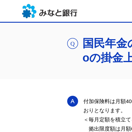
国民年金
oの掛金
付加保険料は月額40
おりとなります。
＜毎月定額を積立て
拠出限度額は月額67