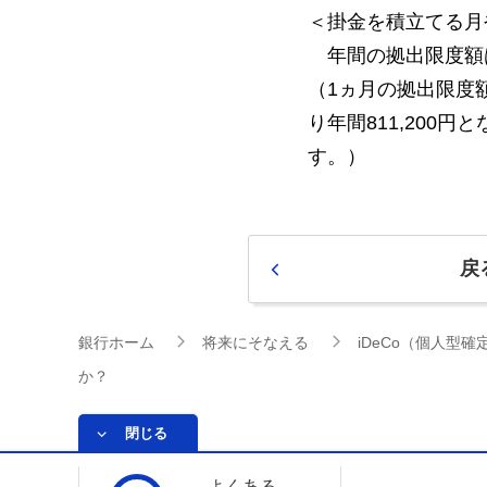
＜掛金を積立てる月
年間の拠出限度額は8
（1ヵ月の拠出限度額
り年間811,200円
す。）
戻
銀行ホーム
将来にそなえる
iDeCo（個人型
か？
閉じる
よくある