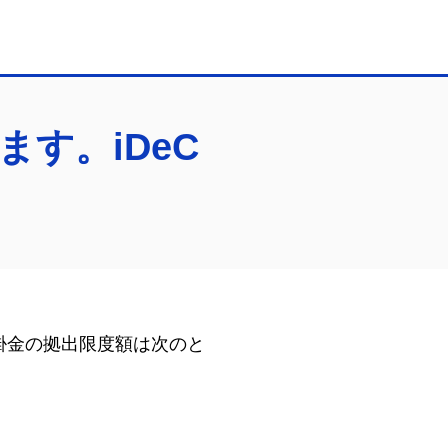
す。iDeC
掛金の拠出限度額は次のと